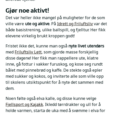
Gjør noe aktivt!
Det var heller ikke mangel på muligheter for de som
ville være
ute og aktive
. På
Idrett og Friluftsliv
var det
både basistrening, ulike ballspill, og fjelltur. Her fikk
elevene virkelig brukt kroppen godt!
Fristet ikke det, kunne man også
nyte livet utendørs
med
Friluftsliv Lett
, som gjorde masse forskjellig
disse dagene! Her fikk man rappellere ute, klatre
inne, gå fottur i vakker furuskog, og kose seg rundt
bålet med pinnebrød og kaffe. De stekte også epler
med sukker og kokos, og inviterte alle som ville opp
til skolens utsiktspunkt for å nyte det sammen med
dem.
Noen følte også elva kalle, og disse kunne velge
Fjellsport og Kajakk
. Ikledd tørrdrakter og ull for å
holde varmen, starta de uka med å svømme i elva for