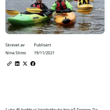
Skrevet av
Publisert
Nina Stimo
19/11/2021
I uke 45 hadde vi linjebytteuke her på Toppen. Da