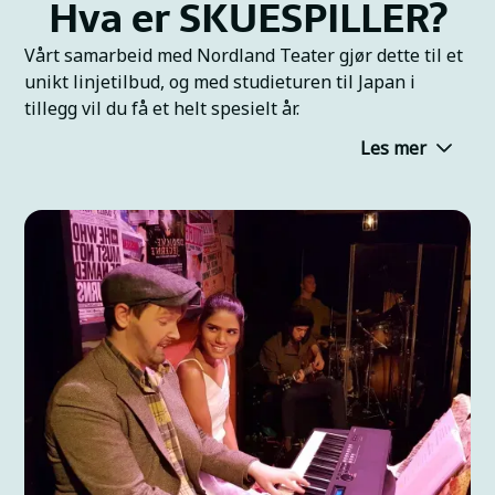
Hva er SKUESPILLER?
Vårt samarbeid med Nordland Teater gjør dette til et
unikt linjetilbud, og med studieturen til Japan i
tillegg vil du få et helt spesielt år.
Les mer
Denne linja er en nysatsing i samarbeid med
Nordland Teater
, og det åpner mange muligheter for
deg som er elev. På skuespillerlinja får du et år som
kombinerer folkehøgskolelivet med profesjonell
teatererfaring! Du får et reelt innblikk i bransjen,
møte aktører som jobber profesjonelt, bygge
nettverk og praktisk erfaring.
Et helt unikt tilbud der du får:
Et tett samarbeid med Nordland Teater
– du får
mulighet til å lære direkte av profesjonelle
skuespillere, regissører, instruktører,
dramaturger, scenografer, lys- og lyddesignere