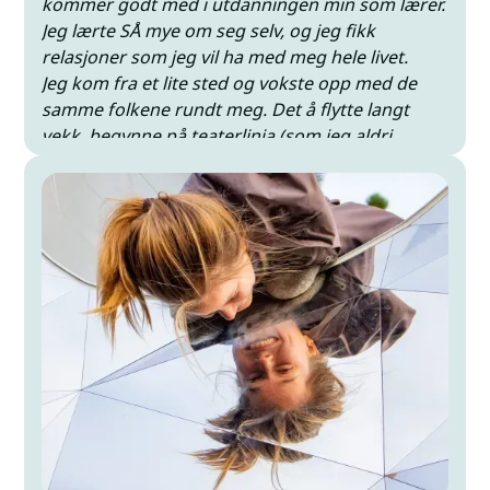
kommer godt med i utdanningen min som lærer.
Jeg lærte SÅ mye om seg selv, og jeg fikk
relasjoner som jeg vil ha med meg hele livet.
Jeg kom fra et lite sted og vokste opp med de
samme folkene rundt meg. Det å flytte langt
vekk, begynne på teaterlinja (som jeg aldri
hadde holdt på med før) og begynne på
folkehøgskole, ville jeg aldri vært foruten.