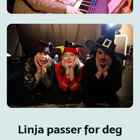
Workshops og kurs
– teaterdrift, regi og tekst til
kommunikasjon, improvisasjon og fysisk teater
Utplassering og veiledning
– få erfaring og bygg
nettverk i ekte produksjoner
Mulighet for oppdrag
– bli hyret inn under
Vinterlysfestivalen, Norges største
scenekunstfestival i antall arrangementer
Film og scene
– vi kombinerer teater og film, slik
at du får erfaring i begge uttrykkene
Mosjøen har et spennende filmmiljø, blant annet
med dyktige filmskapere som
Simen Nyland
(Tapperiet Film og Vfx AS) og
Aleksander Nordaas
.
Det benytter vi oss jo så klart av på linja. Med et slikt
samarbeid får du være en del av et større miljø og
oppleveskuespillerlivet fra innsiden.
Linja passer for deg