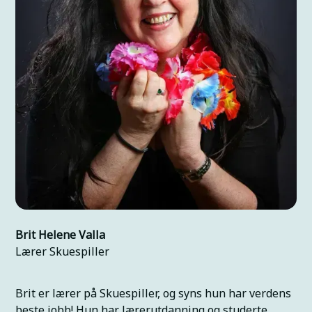
høyteknologi og en opplevelse i seg selv. I den
gamle hovedstaden Kyoto, er kombinasjonen av
hypermoderne og historisk kultur er unik, med
muligheter for å oppleve Kabuki-teater, anime-
studioer, filmfestivaler, og tradisjonell japansk
kultur.
På planen blir en god blanding av opplevelser:
teaterforestillinger, filmstudioer, cosplay-kultur,
workshops i tradisjonell teaterkunst, og utforsk
templer og historiske steder. Hva med å se en
non-verbal forestilling ved
Gear Theatre Kyoto
,
etter et måltid med Japansk Sushi eller Ramen?
Besøke et tempel og avslutte dagen med en ekte
Te-seremoni
? Vel det finnes templer overalt i
Brit Helene Valla
Kyoto. Faktisk har denne eldgamle byen nesten
Lærer Skuespiller
1600 templer, så utfordringen er å bestemme
seg for hvilke man skal besøke.
Brit er lærer på Skuespiller, og syns hun har verdens
beste jobb! Hun har lærerutdanning og studerte