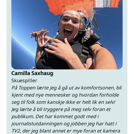
teater og film, gå på konserter, og ha interessante
workshops med folksom har unik kompetanse på sitt
felt.
Hit kan du komme med mye eller lite erfaring. At du
er motivert til å lage spennende produksjoner
sammen med fine folk, holder i massevis. Og om du i
tillegg setter pris på å være i et allsidig miljø og omgi
deg med flott natur, da får du full uttelling.
Camilla Saxhaug
Skuespiller
På Toppen lærte jeg å gå ut av komfortsonen, bli
kjent med nye mennesker og hvordan forholde
seg til folk som kanskje ikke er helt lik en selv!
Jeg lærte å bli tryggere på meg selv foran et
publikum. Det har kommet godt med i
journalistutdanningen og jobben jeg har hatt i
TV2, der jeg blant annet er mye foran et kamera