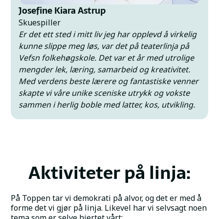
Josefine Kiara Astrup
Skuespiller
Er det ett sted i mitt liv jeg har opplevd å virkelig
kunne slippe meg løs, var det på teaterlinja på
Vefsn folkehøgskole. Det var et år med utrolige
mengder lek, læring, samarbeid og kreativitet.
Med verdens beste lærere og fantastiske venner
skapte vi våre unike sceniske utrykk og vokste
sammen i herlig boble med latter, kos, utvikling.
Og det på en skole hvor det også er rom for å
prøve andre ting, hva enn det måtte være. Ett
fristed, et sted å høre hjemme.
Aktiviteter på linja:
På Toppen tar vi demokrati på alvor, og det er med å
forme det vi gjør på linja. Likevel har vi selvsagt noen
tema som er selve hjertet vårt: