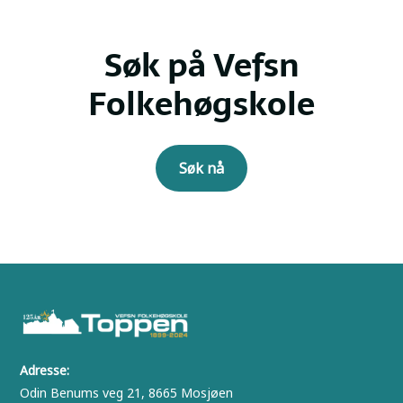
Søk på Vefsn
Folkehøgskole
Søk nå
Adresse:
Odin Benums veg 21, 8665 Mosjøen