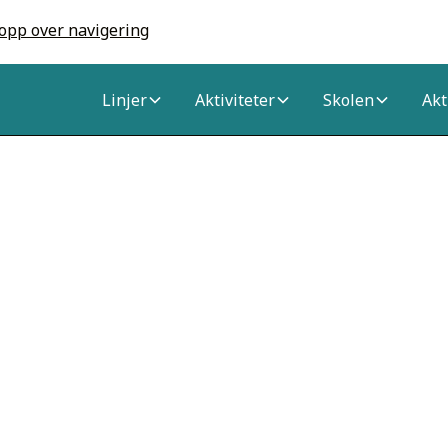
opp over navigering
Linjer
Aktiviteter
Skolen
Akt