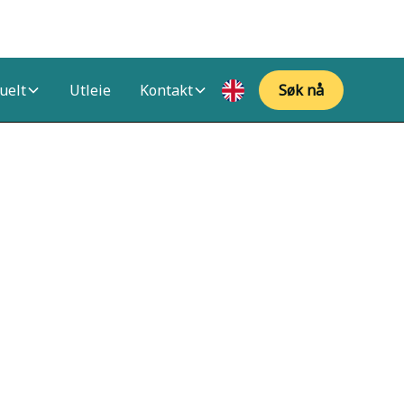
uelt
Utleie
Kontakt
Søk nå