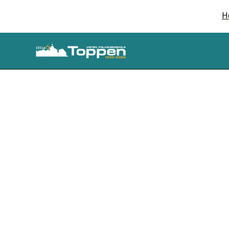
H
Friluftsliv LET