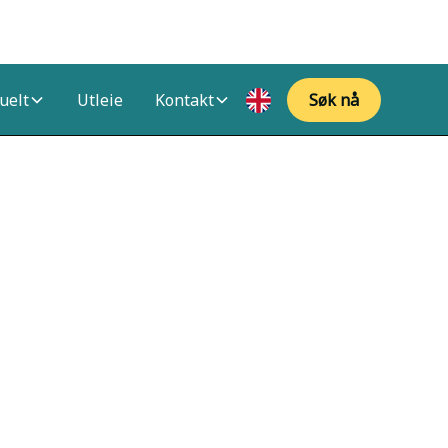
uelt
Utleie
Kontakt
Søk nå