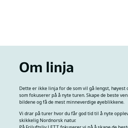
Om linja
Dette er ikke linja for de som vil gå lengst, høyest 
som fokuserer på å nyte turen. Skape de beste ven
bildene og få de mest minneverdige øyeblikkene.
Vi drar på turer hvor du får god tid til å nyte opple
skikkelig Nordnorsk natur.
På Friluftsliv LETT fokuserer vi på å skape de bes