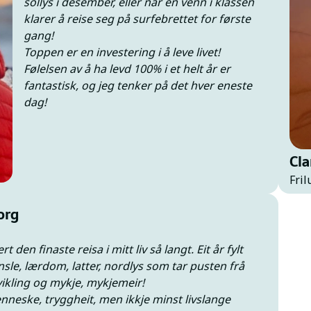
sollys i desember, eller når en venn i klassen
klarer å reise seg på surfebrettet for første
gang!
Toppen er en investering i å leve livet!
Følelsen av å ha levd 100% i et helt år er
fantastisk, og jeg tenker på det hver eneste
dag!
Cla
Fril
org
 den finaste reisa i mitt liv så langt. Eit år fylt
sle, lærdom, latter, nordlys som tar pusten frå
vikling og mykje, mykjemeir!
neske, tryggheit, men ikkje minst livslange