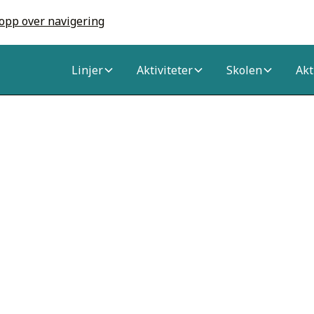
opp over navigering
Linjer
Aktiviteter
Skolen
Akt
T