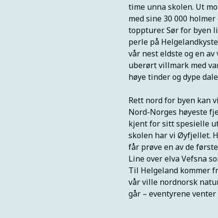
time unna skolen. Ut mo
med sine 30 000 holmer o
toppturer. Sør for byen 
perle på Helgelandkysten
vår nest eldste og en av
uberørt villmark med var
høye tinder og dype daler
Rett nord for byen kan 
Nord-Norges høyeste fjel
kjent for sitt spesielle
skolen har vi Øyfjellet.
får prøve en av de først
Line over elva Vefsna 
Til Helgeland kommer fri
vår ville nordnorsk natu
går – eventyrene venter 