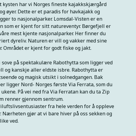
t kysten har vi Norges fineste kajakkskjærgård
g øyer. Dette er et paradis for havkajakk og
ligger to nasjonalparker. Lomsdal-Visten er en
 som er kjent for sitt natureventyr. Børgefjell er
 våre mest kjente nasjonalparker. Her finner du
iert dyreliv. Naturen er vill og vakker med sine
. Området er kjent for godt fiske og jakt.
vi sove på spektakulære Rabothytta som ligger ved
l og kanskje aller eldste isbre. Rabothytta er
 utseende og magisk utsikt i solnedgangen. Bak
 Her ligger Nord- Norges første Via Ferrata, som du
e ukene. På vei ned fra Via Ferratan kan du ta Zip
som renner gjennom sentrum.
luftslivsentusiaster fra hele verden for å oppleve
r. Nærheten gjør at vi bare hiver på oss sekken og
like ved.