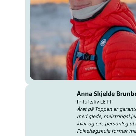
Anna Skjelde Brunb
Friluftsliv LETT
Året på Toppen er garantert
med glede, meistringskjen
kvar og ein, personleg ut
Folkehøgskule formar men