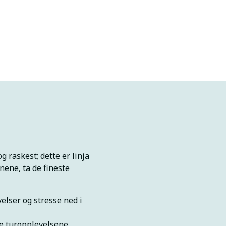
og raskest; dette er linja
nene, ta de fineste
velser og stresse ned i
te turopplevelsene