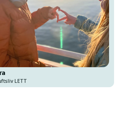
ra
uftsliv LETT