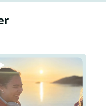
er
 of 2.