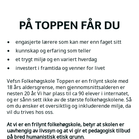
PÅ TOPPEN FÅR DU
engasjerte lærere som kan mer enn faget sitt
kunnskap og erfaring som teller
et trygt miljø og en variert hverdag
investert i framtida og venner for livet
Vefsn Folkehøgskole Toppen er en frilynt skole med
18 års aldersgrense, men gjennomsnittsalderen er
nesten 20 år. Vi har plass til ca 90 elever i internatet,
og er sånn sett ikke av de største folkehøgskolene. Så
om du ønsker et oversiktlig og inkluderende miljø, da
vil du trives hos oss.
At vi er en frilynt folkehøgskole, betyr at skolen er
uavhengig av livssyn og at vi gir et pedagogisk tilbud
på bred humanistisk etisk grunn.