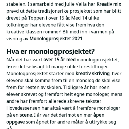
stabelen. I samarbeid med Julie Valla har
Kreativ mix
prøvd ut dette tradisjonsrike prosjektet som har blitt
drevet på Toppen i over 15 år. Med 14 ulike
tolkninger har elevene fått vise frem hva den
kreative klassen rommer! Bli med inn i varmen på
visning av
Monologprosjektet 2021
.
Hva er monologprosjektet?
Når det har vært
over 15 år med
monologprosjektet,
fører det selvsagt til mange ulike forestillinger.
Monologprosjektet starter med
kreativ skriving
, hvor
elevene skal komme frem til en monolog de skal vise
frem for resten av skolen. Tidligere år har noen
elever skrevet og fremført helt egne monologer, mens
andre har fremført allerede skrevne tekster.
Hovedessensen har altså vært å fremføre monologer
på en
scene
. I år var det derimot en mer
åpen
oppgave
som åpnet for andre måter å uttrykke seg
på.