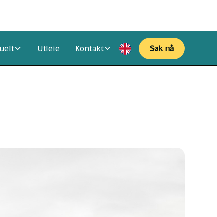
uelt
Utleie
Kontakt
Søk nå