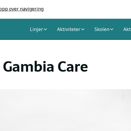
opp over navigering
Linjer
Aktiviteter
Skolen
Akt
r Gambia Care