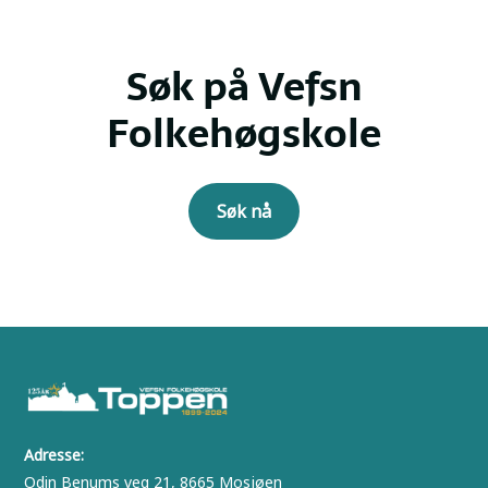
Søk på Vefsn
Folkehøgskole
Søk nå
Adresse:
Odin Benums veg 21, 8665 Mosjøen