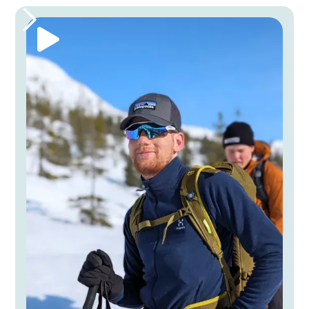
prøve forskjellige spennende aktiviteter som
rafting, kiting og via ferrata, og det å fordype
seg på enkelte områder så man har kompetanse
og ferdigheter til å drive med det på egenhånd
senere, som feks klatring og topptur. Dermed
kan du dra nytte av det du lærer på linja resten
av livet!