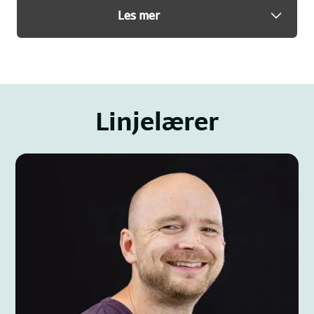
ha noe å si. Hvis det er flere søkere til ei linje enn det
Les mer
er plass til, vil søkernummeret ditt kunne avgjøre om
du får plass eller ikke. I enkelte tilfeller vil
kjønnsbalanse ha innvirkning.
Linjelærer pleier som oftest å kontakte de som søker.
Da kan dere bli litt bedre kjent og finne ut om du har
Linjelærer
funnet den linja som passer deg best. Kanskje du har
noen spørsmål, er usikker eller har noe du vil fortelle
om deg selv.