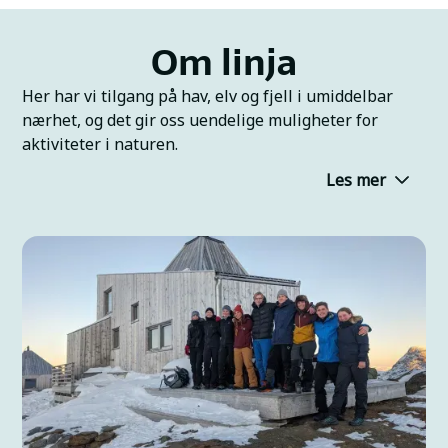
Om linja
Her har vi tilgang på hav, elv og fjell i umiddelbar
nærhet, og det gir oss uendelige muligheter for
aktiviteter i naturen.
Les mer
Vi tilpasser opplegget på linja til været og forholdene
som sånn at vi kan få med oss de beste opplevelsene.
Du trenger ingen forkunnskaper for å gå på linja,
men må være klar for å hive deg ut i nye utfordringer!
Det vil si at vær, forhold og ulike årstider legger
føringer for aktivitetene på planen. Det finnes derfor
ikke dårlig vær, bare muligheter!
Vi starter høsten med grunnkurs i hav og
elvepadling. Vefsna- vassdraget er et av Norges
beste for padling, og du vil få prøve både rafting og
elevepadling her. Vi utforsker også de mindre elvene i
nærområdet.