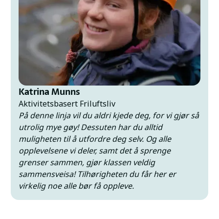
havgapet –alt og litt til, mindre enn en time unna
skolen. Hit kommer friluftslivsentusiaster fra hele
verden for å oppleve nordnorsk natur.
Det ekstra fine med alle valgmulighetene, er at du får
være med å diskutere hvilke turer vi skal ta. Herer
det gode muligheter for å påvirke året til å bli det
beste for deg! Om du har lyst til å utforske
omgivelsene på egen hånd – kan du gjerne låne
Katrina Munns
havkajakkene på ettermiddagstid eller dra på
Aktivitetsbasert Friluftsliv
hyttetur med vennene dine.
På denne linja vil du aldri kjede deg, for vi gjør så
utrolig mye gøy! Dessuten har du alltid
muligheten til å utfordre deg selv. Og alle
opplevelsene vi deler, samt det å sprenge
grenser sammen, gjør klassen veldig
sammensveisa! Tilhørigheten du får her er
virkelig noe alle bør få oppleve.
Læreren er fantastisk engasjert og
kunnskapsrik. Det er en perfekt blanding av å